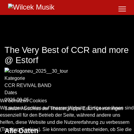
The Very Best of CCR and more
@ Estorf
Kategorie
CCR REVIVAL BAND
Dates
2026-09-05
Wir benutzen Cookies
Wir nutzen Cookies auf unserer Website. Einige von ihnen sind
Saison-Abschlus der Theatergruppe Estorf-Leeseringen
essenziell für den Betrieb der Seite, während andere uns
helfen, diese Website und die Nutzererfahrung zu verbessern
(Tracking Cookies). Sie können selbst entscheiden, ob Sie die
Alle Daten