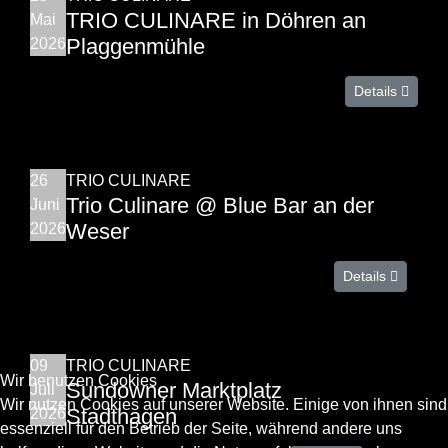
TRIO CULINARE in Döhren an
Mai
Plaggenmühle
2026
Details
26
TRIO CULINARE
Trio Culinare @ Blue Bar an der
Juni
Weser
2026
Details
09
TRIO CULINARE
Wir benutzen Cookies
Sundowner Marktplatz
Juli
Wir nutzen Cookies auf unserer Website. Einige von ihnen sind
Stadthagen
2026
essenziell für den Betrieb der Seite, während andere uns