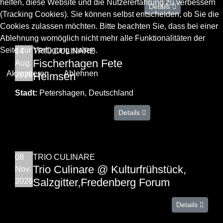
helfen, diese Website und die Nutzererfahrung zu verbessern
Details
(Tracking Cookies). Sie können selbst entscheiden, ob Sie die
Cookies zulassen möchten. Bitte beachten Sie, dass bei einer
Ablehnung womöglich nicht mehr alle Funktionalitäten der
Seite zur Verfügung stehen.
14
TRIO CULINARE
Fischerhagen Fete
Aug.
Akzeptieren
Ablehnen
Heimsen
2026
Stadt:
Petershagen, Deutschland
Details
08
TRIO CULINARE
Trio Culinare @ Kulturfrühstück,
Nov.
Salzgitter,Fredenberg Forum
2026
Details